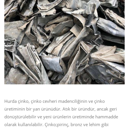
Hurda çinko, çinko cevheri madenciliğinin ve çinko
üretiminin bir yan ürünüdür. Atık bir üründür, ancak geri
dönüştürülebilir ve yeni ürünlerin üretiminde hammadde
olarak kullanılabilir. Çinko;pirinç, bronz ve lehim gibi